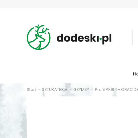
H
Start
SZTUKATERIA
GZYMSY
Profil PX164 - ORAC 