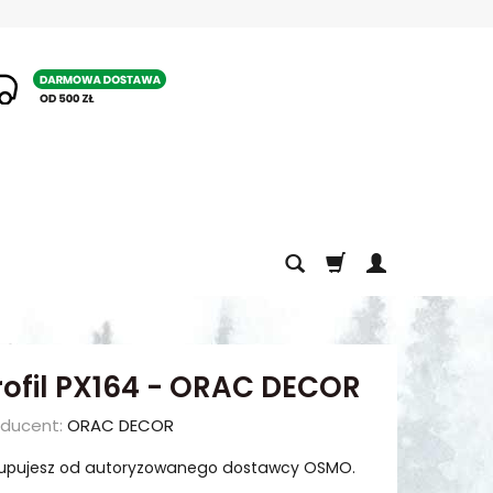
1
rofil PX164 - ORAC DECOR
oducent:
ORAC DECOR
upujesz od autoryzowanego dostawcy OSMO.