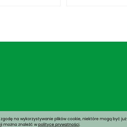
 zgodę na wykorzystywanie plików cookie, niektóre mogą być już
cji można znaleźć w
polityce prywatności
.