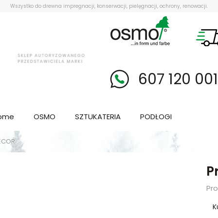
Wszystko do drewna impregnacji, konserwacji, pielęgnacji, ochrony, renowacji.
607 120 00
ome
OSMO
SZTUKATERIA
PODŁOGI
DECOR
P
Pr
K