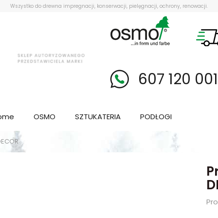
Wszystko do drewna impregnacji, konserwacji, pielęgnacji, ochrony, renowacji.
607 120 00
ome
OSMO
SZTUKATERIA
PODŁOGI
 DECOR
P
D
Pr