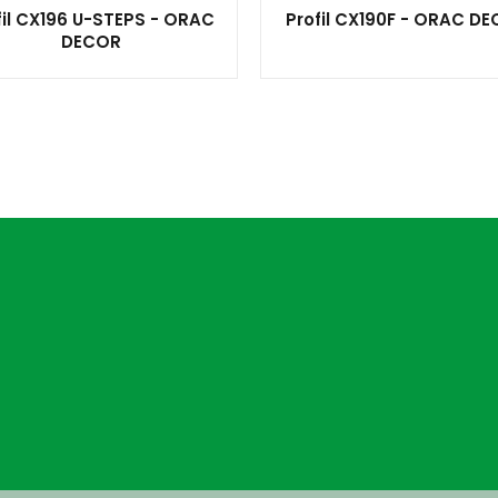
fil CX196 U-STEPS - ORAC
Profil CX190F - ORAC D
DECOR