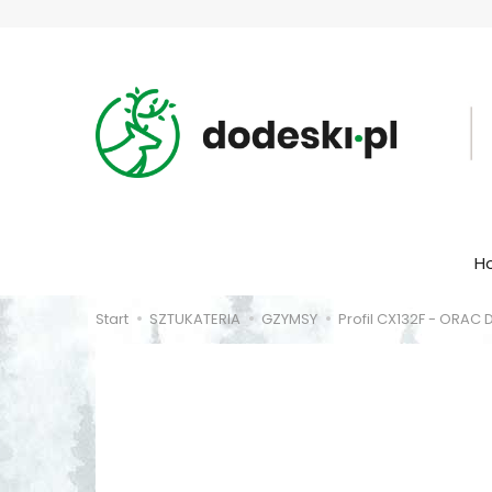
H
Start
SZTUKATERIA
GZYMSY
Profil CX132F - ORAC