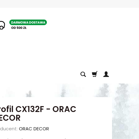
1
rofil CX132F - ORAC
ECOR
oducent:
ORAC DECOR