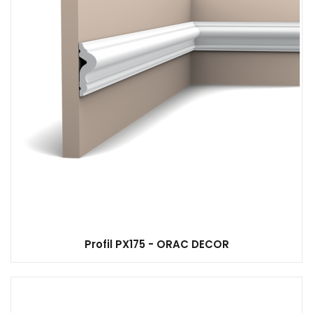
Profil PX175 - ORAC DECOR