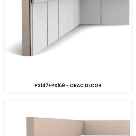
PX147+PX169 - ORAC DECOR