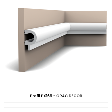
Profil PX169 - ORAC DECOR