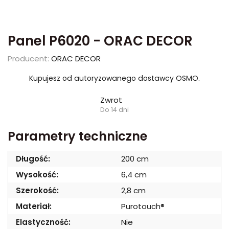
Panel P6020 - ORAC DECOR
Producent:
ORAC DECOR
Kupujesz od autoryzowanego dostawcy OSMO.
Zwrot
Do 14 dni
Parametry techniczne
Długość:
200 cm
Wysokość:
6,4 cm
Szerokość:
2,8 cm
Materiał:
Purotouch®
Elastyczność:
Nie