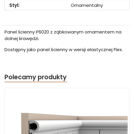
Styl:
Ornamentalny
Panel ścienny P6020 z ząbkowanym ornamentem na
dolnej krawędzi.
Dostępny jako panel ścienny w wersji elastycznej Flex.
Polecamy produkty