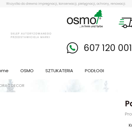
Wszystko do drewna impregnacji, konserwacji, pielęgnacji, ochrony, renowacji.
607 120 00
ome
OSMO
SZTUKATERIA
PODŁOGI
- ORAC DECOR
P
Pr
K