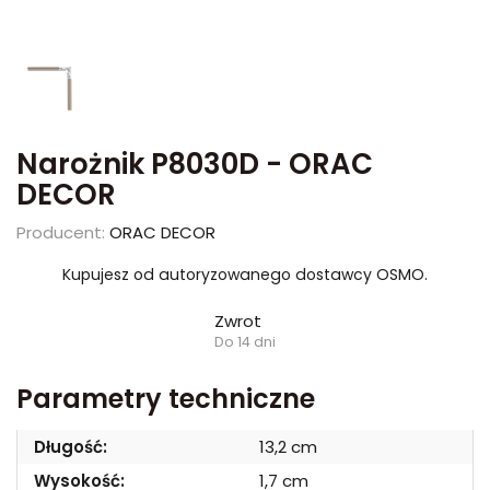
Narożnik P8030D - ORAC
DECOR
Producent:
ORAC DECOR
Kupujesz od autoryzowanego dostawcy OSMO.
Zwrot
Do 14 dni
Parametry techniczne
Długość:
13,2 cm
Wysokość:
1,7 cm