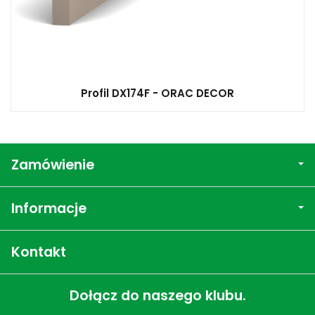
Profil DX174F - ORAC DECOR
Zamówienie
Informacje
Kontakt
Dołącz do naszego klubu.