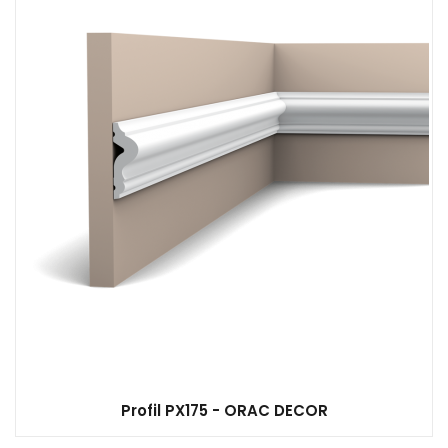
Profil PX175 - ORAC DECOR