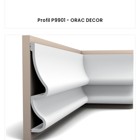
Profil P9901 - ORAC DECOR