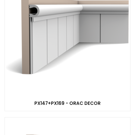
PX147+PX169 - ORAC DECOR