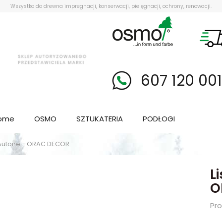
Wszystko do drewna impregnacji, konserwacji, pielęgnacji, ochrony, renowacji.
607 120 00
ome
OSMO
SZTUKATERIA
PODŁOGI
Autoire - ORAC DECOR
L
O
Pr