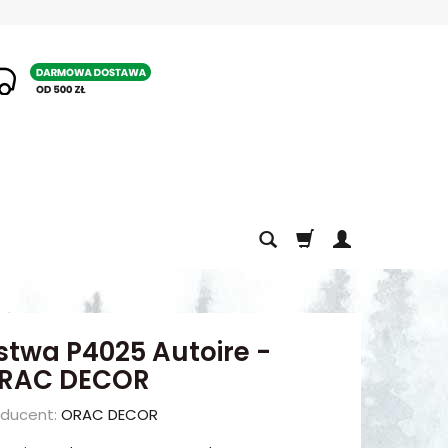
1
istwa P4025 Autoire -
RAC DECOR
oducent:
ORAC DECOR