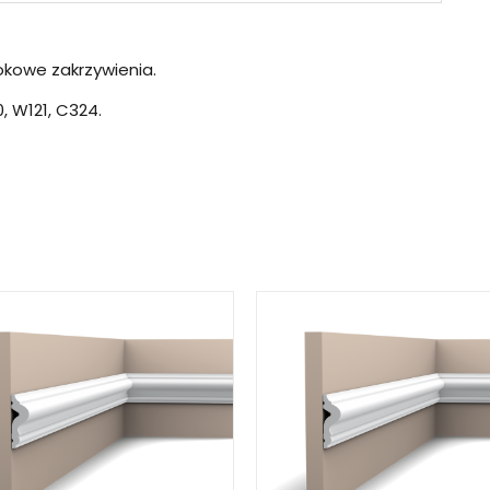
okowe zakrzywienia.
, W121, C324.