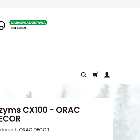
1
zyms CX100 - ORAC
ECOR
oducent:
ORAC DECOR