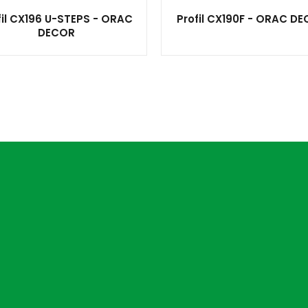
fil CX196 U-STEPS - ORAC
Profil CX190F - ORAC D
DECOR