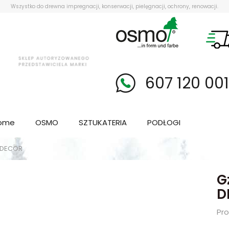
Wszystko do drewna impregnacji, konserwacji, pielęgnacji, ochrony, renowacji.
607 120 00
ome
OSMO
SZTUKATERIA
PODŁOGI
 DECOR
G
D
Pr