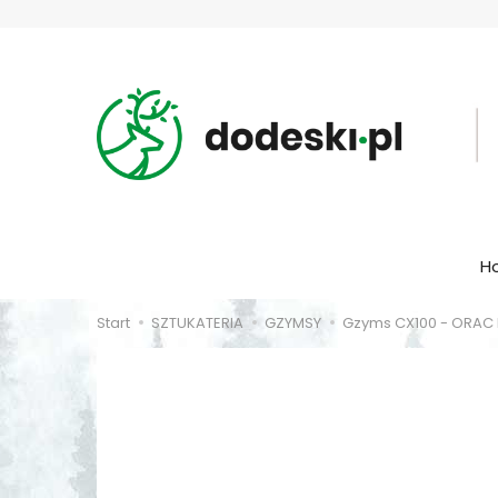
H
Start
SZTUKATERIA
GZYMSY
Gzyms CX100 - ORAC