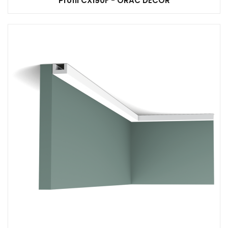
Profil CX190F - ORAC DECOR