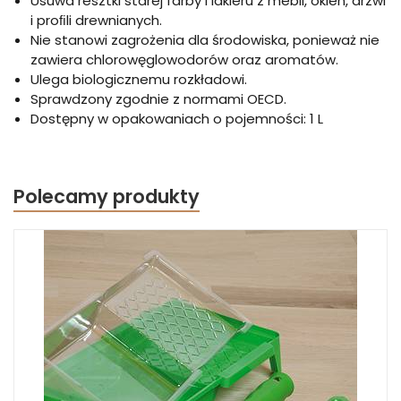
Usuwa resztki starej farby i lakieru z mebli, okien, drzwi
i proﬁli drewnianych.
Nie stanowi zagrożenia dla środowiska, ponieważ nie
zawiera chlorowęglowodorów oraz aromatów.
Ulega biologicznemu rozkładowi.
Sprawdzony zgodnie z normami OECD.
Dostępny w opakowaniach o pojemności: 1 L
Polecamy produkty