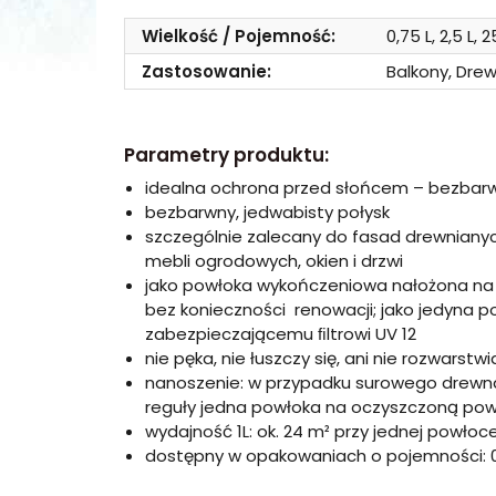
Wielkość / Pojemność:
0,75 L, 2,5 L, 2
Zastosowanie:
Balkony, Drew
Parametry produktu:
idealna ochrona przed słońcem – bezbar
bezbarwny, jedwabisty połysk
szczególnie zalecany do fasad drewnianyc
mebli ogrodowych, okien i drzwi
jako powłoka wykończeniowa nałożona na
bez konieczności renowacji; jako jedyna 
zabezpieczającemu ﬁltrowi UV 12
nie pęka, nie łuszczy się, ani nie rozwarstwi
nanoszenie: w przypadku surowego drewna
reguły jedna powłoka na oczyszczoną pow
wydajność 1L: ok. 24 m² przy jednej powłoc
dostępny w opakowaniach o pojemności: 0,75