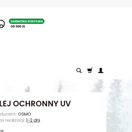
1
LEJ OCHRONNY UV
oducent:
OSMO
s realizacji:
1-2 dni
or