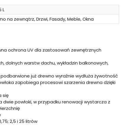
5 L
no na zewnątrz, Drzwi, Fasady, Meble, Okna
wna ochrona UV dla zastosowań zewnętrznych
h, dolnych warstw dachu, wykładzin balkonowych,
 podbarwione już drewno wyraźnie wydłuża żywotność
powłoka zapobiega procesowi szarzenia drewna dzięki
a się
 dwie powłoki, w przypadku renowacji wystarcza z
ierzchnię
e
; 2,5 i 25 litrów