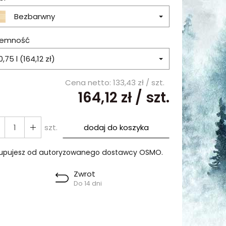
Bezbarwny
jemność
0,75 l (164,12 zł)
Cena netto:
133,43 zł
/ szt.
164,12 zł
/ szt.
szt.
dodaj do koszyka
upujesz od autoryzowanego dostawcy OSMO.
Zwrot
Do 14 dni