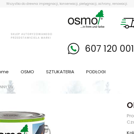
Wszystko do drewna impregnacji, konserwacji, pielęgnacji, ochrony, renowacji.
607 120 00
ome
OSMO
SZTUKATERIA
PODŁOGI
NNY UV
O
Pr
Cza
Kol