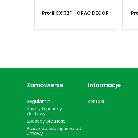
Profil CX132F - ORAC DECOR
Pr
Zamówienie
Informacje
Regulamin
Kontakt
Koszty i sposoby
dostawy
Sposoby płatności
Prawo do odstąpienia od
umowy