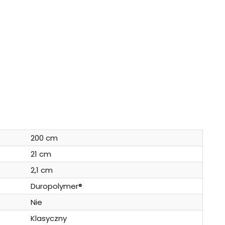
200 cm
21 cm
2,1 cm
Duropolymer®
Nie
Klasyczny