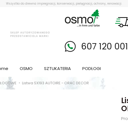
Wszystko do drewna impregnacji, konserwacji, pielęgnacji, ochrony, renowacji.
607 120 00
ome
OSMO
SZTUKATERIA
PODŁOGI
ODŁOGOWE
Listwa SX193 AUTOIRE - ORAC DECOR
L
O
Pr